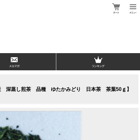
産 深蒸し煎茶 品種 ゆたかみどり 日本茶 茶葉50ｇ】