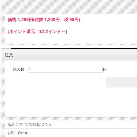
価格:
1,296円
(税抜 1,200円、税 96円)
[ポイント還元 12ポイント～]
摘みたての新茶です。豊かなコクと、甘い香りが特
注文
単一農園茶（シングルオリジン）です
購入数：
個
味、香気ともに独特の甘みをもつ、
品種「ゆたかみどり」
豊かな緑色の水色（すいしょく＝お茶をいれたときの色）、
サツマイモのような甘い香り、
しっかりコクを感じつつ、
後味はさわやか。
返品についての詳細はこちら
お問い合わせ
温かく飲んでも、