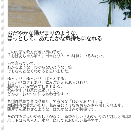
おだやかな陽だまりのような、
ほっとして、あたたかな気持ちになれる
このお茶を飲んだ若い男の子が、
「おばあちゃん家の、日当たりのいい縁側にいるみたい」
って言っていて、
わかるような、わからないような（笑）
でもなんとなくわかると思いました。
ゆっくり、ゆったり、ほっとする。
しっかりコクもあり、飲みごたえもあるけれど、
新茶らしいみずみずしさもある。
飲みやすいお茶だと思います。
どんな「おやつ」にもあわせやすい。
九州鹿児島で育つ品種として有名な「ゆたかみどり」は、
南国特有の香気があり、包み込むようなおおらかさを感じられます。
薩摩芋を思わせるような、ほのかな甘みが特徴です。
その甘みにはいやらしさがなく、新茶らしいさわやかなのど越しと清涼
ホットはもちろん、水だしにしてもおいしい新茶です。