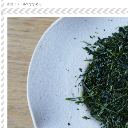
水だしにしても。
友達にメールですすめる
こちらも、永山さんがつくる単一農園茶（シングルオリジン）です。
★2本セットでお買い求めいただくと、お得価格になります★