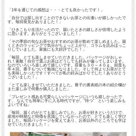
「1年を通じての感想は・・・とても良かったです！」
「自分では探し出すことのできないお茶との出逢いが嬉しかったで
す。毎回発見がありました！」
「ひきこもり生活だったので、届いたときの嬉しさが倍増したよう
に思います。ありがとうございました！」
「その季節の旬なお茶やおすすめのお茶が飲めて楽しめました。届
くときのラッピングで気分がちょっと上がり、コラムを読みほっこ
りしていました。家族にも大好評でした！」
「毎回、とても楽しませていただきました。パッケージがおしゃ
れ！素敵！自分で選ぶお茶はどうしても好みが偏ってしまいます。
なのでいろいろ楽しめて嬉しいです。容量も３０～４０ｇ。頻度も
年４回。冊子もついて勉強になりました。そして何よりお茶がとて
も美味しかったです！すべてが私の好みばかりでした！ありがとう
ございました！」
「とても楽しませていただきました。冊子の裏表紙の本の紹介欄が
また楽しみで何冊か購入しました」
「プレゼント感ある可愛らしいパッケージにいつも嬉しかったで
す。 なんでも簡単に手に入る時代ですが、“待つ” という楽しみも
よいですね」
「毎回、届くのがとても楽しみでした。お茶が好きというだけで、
産地や時期など特徴を意識していなかったので、とても楽しく学び
ました。毎回パッケージを変えてあり、お茶以外のところでも学ば
せていただきました！」