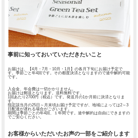
事前に知っておいていただきたいこと
お届けは、【4月・7月・10月・1月】の各月下旬にお届け予定で
す。季節ごと年4回です。その都度決済となりますので途中解約可能
です。
入会金、年会費は一切かかりません。
お届けは郵送となります。送料無料です。
1回あたり2700円（税込）です。発送月の1か月前に決済となりま
す。
指定該当月の25日～月末頃お届け予定ですが、地域によっては2～3
日配達が遅れる場合がございます。
期間は季節ごとの年4回、１年間です。途中解約は自由にできますの
でご安心ください。
お客様からいただいたお声の一部をご紹介します