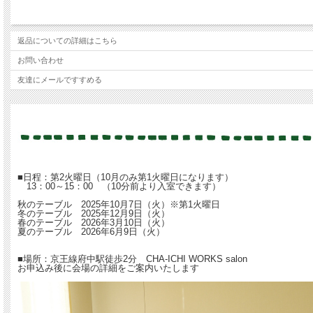
もっと季節のお茶をトータルに愉しもう！
日本の文化を理解した上で自分らしさをプラスして日本茶のおもてなしをセンスアッ
返品についての詳細はこちら
四季にあわせて全４回の講座になります。
お問い合わせ
【内容】
友達にメールですすめる
●季節ごとにおすすめの日本茶の選び方、楽しみ方、おいしい入れ方
●器の意味、合わせ方
●お客様へのお茶の出し方、マナー
●お菓子の合わせ方、お茶とお菓子のマリアージュ
●季節感の出し方
●お茶とお菓子のテーブルセッティング
府中駅南口より徒歩2分。少人数制で和やかに丁寧にレクチャーいたしますので、日本
茶道でも煎茶道でもなく、現代のライフスタイルに合わせた「愉しみ方」を学びます
■日程：第2火曜日（10月のみ第1火曜日になります）
13：00～15：00 （10分前より入室できます）
※当講座は女性限定です
秋のテーブル 2025年10月7日（火）※第1火曜日
冬のテーブル 2025年12月9日（火）
※お支払は、「クレジット決済」「銀行振込」のいづれかでお願いいたします。
春のテーブル 2026年3月10日（火）
夏のテーブル 2026年6月9日（火）
■場所：京王線府中駅徒歩2分 CHA-ICHI WORKS salon
お申込み後に会場の詳細をご案内いたします