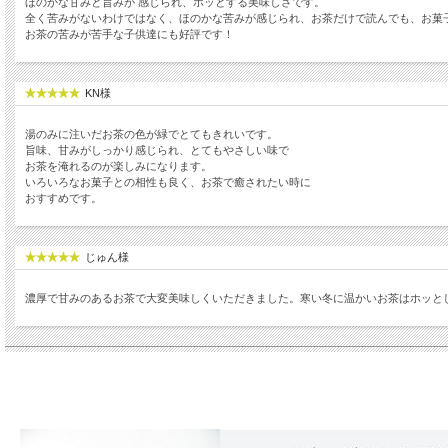
ほのかな甘みと旨みが 感じられ、ホッとする美味しさです。
全く苦みがないわけではなく、ほのかな苦みが感じられ、お茶だけで読んでも、お菓
お茶の苦みが苦手な子供達にも好評です！
KN様
湯のみに注いだお茶の色が緑でとてもきれいです。
旨味、甘みがしっかり感じられ、とてもやさしい味で
お茶を淹れるのが楽しみになります。
いろいろなお菓子との相性も良く、お茶で癒されたい時に
おすすめです。
じゅん様
濃厚で甘みのあるお茶で大変美味しくいただきました。寒い冬に温かいお茶はホッと