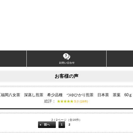
お客様の声
【福岡八女茶 深蒸し煎茶 希少品種 つゆひかり煎茶 日本茶 茶葉 60ｇ
総評：
5.0 (16件)
2 / 2ページ（全16件）
前へ
1
2