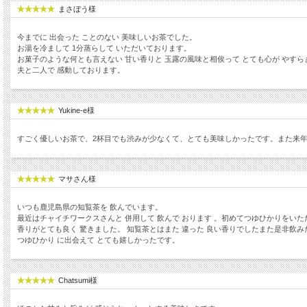
まさぼう様
今までに 出会った ことのない 美味しいお茶でした。
お湯を冷まして 1分蒸らして いただいております。
お菓子のような何とも言えない 甘い香りと 玉露の風味と相俟って とても心が やすら
夫と二人で 感動しております。
Yukine-e様
すごく優しいお茶で、2杯目でも渋みが少なくて、とても美味しかったです。また来
マサさん様
いつも鹿児島県の知覧茶を 飲んでいます。
最近はチャイチワークスさんと 併用して 飲んで おります 。初めてつゆひかりをい
香りがとても良く 驚きました。 知覧茶とはまた 違った 良い香りでしたまた是非飲
つゆひかり に出会えて とても嬉しかったです。
Chatsumi様