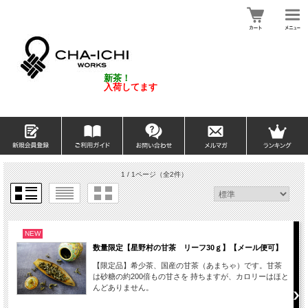
新茶！
入荷してます
1 / 1ページ
（全2件）
NEW
数量限定【星野村の甘茶 リーフ30ｇ】【メール便可】
【限定品】希少茶、国産の甘茶（あまちゃ）です。甘茶
は砂糖の約200倍もの甘さを 持ちますが、カロリーはほと
んどありません。