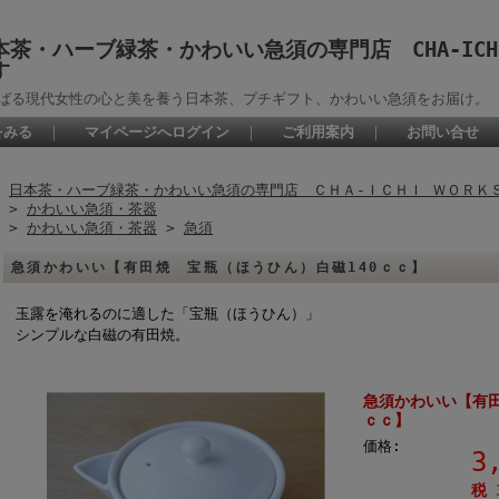
本茶・ハーブ緑茶・かわいい急須の専門店 CHA-ICHI
す
ばる現代女性の心と美を養う日本茶、プチギフト、かわいい急須をお届け。
をみる
｜
マイページへログイン
｜
ご利用案内
｜
お問い合せ
日本茶・ハーブ緑茶・かわいい急須の専門店 ＣＨＡ-ＩＣＨＩ ＷＯＲＫ
>
かわいい急須・茶器
>
かわいい急須・茶器
>
急須
急須かわいい【有田焼 宝瓶（ほうひん）白磁140ｃｃ】
玉露を淹れるのに適した「宝瓶（ほうひん）」
シンプルな白磁の有田焼。
急須かわいい【有田
ｃｃ】
価格:
3
税 