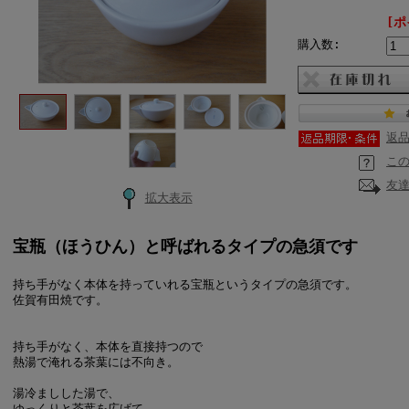
[ポ
購入数:
返
こ
友
拡大表示
宝瓶（ほうひん）と呼ばれるタイプの急須です
持ち手がなく本体を持っていれる宝瓶というタイプの急須です。
佐賀有田焼です。
持ち手がなく、本体を直接持つので
熱湯で淹れる茶葉には不向き。
湯冷ましした湯で、
ゆっくりと茶葉を広げて、