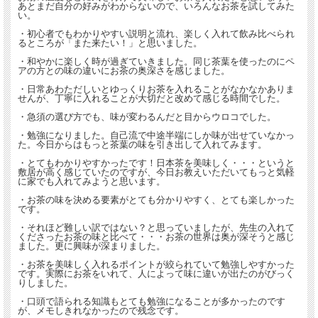
あとまだ自分の好みがわからないので、いろんなお茶を試してみた
い。
心の調和、内省という日本茶のもうひとつの魅力
・初心者でもわかりやすい説明と流れ、楽しく入れて飲み比べられ
るところが「また来たい！」と思いました。
・和やかに楽しく時が過ぎていきました。同じ茶葉を使ったのにペ
アの方との味の違いにお茶の奥深さを感じました。
また、急須でお茶を入れるという行為は「文化、歴史、心の調和、内省」という日
・日常あわただしいとゆっくりお茶を入れることがなかなかありま
本茶のもうひとつの魅力に触れることにもつながります。
せんが、丁寧に入れることが大切だと改めて感じる時間でした。
手順だけではなく、歴史や意味、日本になぜ日本茶という飲み物が存在するのか、
生活にとりいれるメリットなどもお伝えしていきます。
・急須の選び方でも、味が変わるんだと目からウロコでした。
・勉強になりました。自己流で中途半端にしか味が出せていなかっ
た。今日からはもっと茶葉の味を引き出して入れてみます。
急須の選び方のコツから絶対失敗しないお茶のいれ方までを初心者向けに丁寧にレ
・とてもわかりやすかったです！日本茶を美味しく・・・というと
クチャーします。
敷居が高く感じていたのですが、今日お教えいただいてもっと気軽
日本茶って難しそう、と思っている方もコツを知れば必ずおいしく入れられます。
に家でも入れてみようと思います。
参加するのに特別な知識は必要ありません。お気軽にご参加くださいね。
・お茶の味を決める要素がとても分かりやすく、とても楽しかった
です。
・それほど難しい訳ではない？と思っていましたが、先生の入れて
くださったお茶の味と比べて・・・お茶の世界は奥が深そうと感じ
ました。更に興味が深まりました。
★この講座の楽しみ方★
1・
・お茶を美味しく入れるポイントが絞られていて勉強しやすかった
急須の選び方ってどこを見たらいいの？
です。実際にお茶をいれて、人によって味に違いが出たのがびっく
りしました。
2・
・口頭で語られる知識もとても勉強になることが多かったのです
美味しいお茶をいれる、ちょっとしたコツとは？
が、メモしきれなかったので残念です。
絶対失敗しないお茶の入れ方を知ろう。