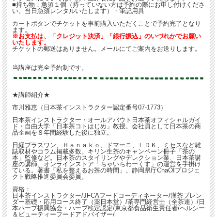
■持ち物：急須１個（持っていない方は予約の際にお申し付けくださ
というひとつのことに集中するひとときは、頭も気持ちもすっきりさせてくれま
い。当日急須レンタルいたします）・筆記用具
す。 茶のぬくもり、香り、心地よさに包まれる体験にいらしてくださいね。
カートボタンでチケットを事前購入いただくことで予約完了となり
ます。
※お支払は、「クレジット決済」「銀行振込」のいづれかでお願い
いたします。
チケットの郵送はありません。メールにてご案内をお送りします。
おいしいお茶のいれ方の「基礎」を行います。
当講座は完全予約制です。
ご自宅の急須を持参いただき練習しますので、おうちに帰ってからもすぐに同じよ
うに入れることができる再現性が高いところもポイントです。
★講師紹介★
買ったはいいけれど、いまひとつ美味しく入れることができないので入れ方を聞き
たい・・という方は茶葉も持参いただいてOKです。（他社の商品でも構いませ
市川雅恵（日本茶インストラクター認定番号07-1773）
ん）
日本茶インストラクター・オールアバウト日本茶オフィシャルガイ
ド・自由大学「日本茶コトはじめ」教授。会社員として日本茶の商
ちょっとしたコツで見違えるほど誰でも美味しく入れることができるようになりま
品企画を８年間経験した後に独立。
すよ。
日経プラスワン、Ｈａｎａｋｏ、ドマーニ、ＬＤＫ、ミセスなど雑
誌取材やコラム掲載多数。キリン生茶のキャンペーン冊子「茶の
少人数クラスで丁寧にレクチャーいたします。
本」監修など。日本茶のスタイリングやデレクション業、日本茶講
おいしいお茶を体験してみたいビギナーさん向け講座です。
座の講師、オンラインストア「ちゃいちわーくす」の運営を手掛け
ている。著書「私を整えるお茶の時間」。静岡県庁ChaOIプロジェ
クト戦略推進委員会委員。
資格：
日本茶インストラクター/JFCAフードコーディネーター/漢茶ブレン
ダー基礎・応用コース終了（薬日本堂）/茶専門経営士（全茶連）/日
本ハーブ振興協会・ハーブ検定認定/東京都食品衛生責任者/ヘルシー
＆ビューティーフードアドバイザー/