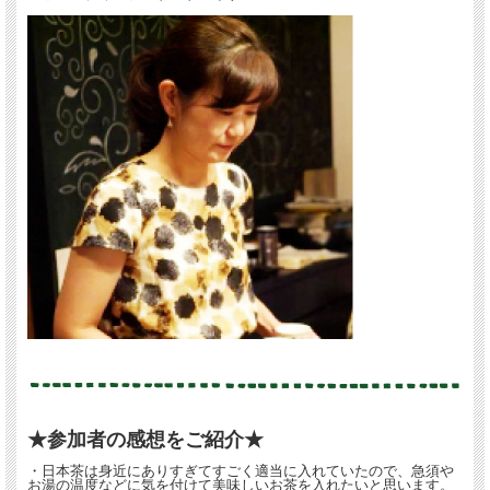
こんな方におすすめします
「おいしいお茶の入れ方を知りたい」
「同じ茶葉のはずなのに、実家のお母さんが入れたほうが美味しい」
「プロのアドバイスを聞いてからＭＹ急須を購入したい」
「今まで急須使ったことないけれど興味ある」
★参加者の感想をご紹介★
「日本人はやっぱりお茶でしょ」というあなたへ。
・日本茶は身近にありすぎてすごく適当に入れていたので、急須や
お湯の温度などに気を付けて美味しいお茶を入れたいと思います。