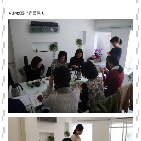
3・
★お教室の雰囲気★
実際にみんなで楽しくいれてみよう！！
4・
みんなでお茶＆お菓子タイム
5・
急須のお手入れ方法と茶葉の保存方法について
6・
日本茶の歴史と心の調和
そのほか