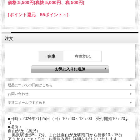
あなたのおうちのお茶は、もっともっと美味しく
価格:
5,500円
(税抜 5,000円、税 500円)
なる！
[ポイント還元 55ポイント～]
注文
在庫
在庫切れ
返品についての詳細はこちら
お問い合わせ
友達にメールですすめる
■日時：2024年2月25日（日）10：30～12：00 受付開始10：20よ
お茶の世界に触れてみませんか？
り
■場所：
自由が丘（奥沢）
奥沢駅徒歩5～7分、または自由が丘駅南口から徒歩10～15分
スマホから離れ、自分の手を動かして目の前の「お茶をいれる」
アクセスについては、お申込み者に詳細をお送りいたします。