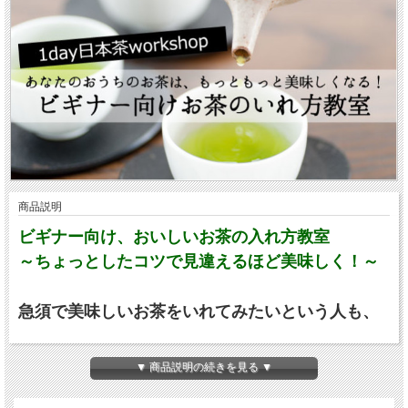
商品説明
ビギナー向け、おいしいお茶の入れ方教室
～ちょっとしたコツで見違えるほど美味しく！～
急須で美味しいお茶をいれてみたいという人も、
私の急須の使い方あってる？と不安な人も。
▼ 商品説明の続きを見る ▼