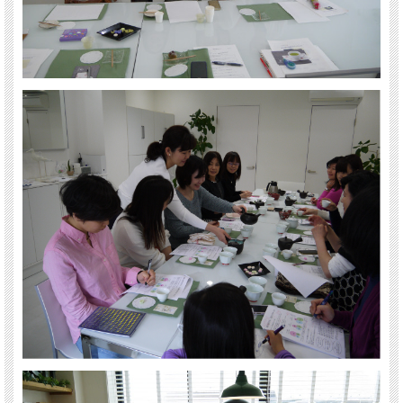
●普段ご自宅でお使いになっている急須を見せていただきたいので、各自持参くだ
さい。適した使い方などのアドバイスをさせていただきます。
●急須を持っていない方は、こちらでご用意いたしますのでお申込みの際にコメン
ト欄に「急須レンタル希望」とお書き添えください。
●当日はおいしいお菓子もご用意しております。
※お支払は、「クレジット決済」「銀行振込」のいづれかでお願いいたします。