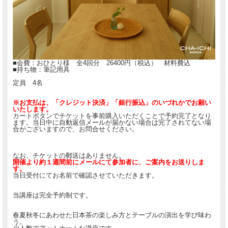
■会費：おひとり様 全4回分 26400円（税込） 材料費込
■持ち物：筆記用具
定員 4名
※お支払は、「クレジット決済」「銀行振込」のいづれかでお願い
いたします。
カートボタンでチケットを事前購入いただくことで予約完了となり
ます。当日中に自動返信メールが届かない場合は完了されてない場
合がございますので、お問合せください。
なお、チケットの郵送はありません。
開催より約１週間前にメールにて参加者に、ご案内をお送りしま
す。
当日受付にてお名前で確認させていただきます。
当講座は完全予約制です。
春夏秋冬にあわせた日本茶の楽しみ方とテーブルの演出を学び味わ
う。