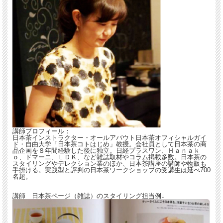
講師プロフィール：
日本茶インストラクター・オールアバウト日本茶オフィシャルガイ
ド・自由大学「日本茶コトはじめ」教授。会社員として日本茶の商
品企画を８年間経験した後に独立。日経プラスワン、Ｈａｎａｋ
ｏ、ドマーニ、ＬＤＫ、など雑誌取材やコラム掲載多数。日本茶の
スタイリングやデレクション業のほか、日本茶講座の講師や物販も
手掛ける。実践型と評判の日本茶ワークショップの受講生は延べ700
名超。
講師 日本茶ページ（雑誌）のスタイリング担当例↓