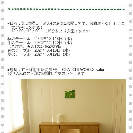
●季節ごとにおすすめの日本茶の選び方、楽しみ方、おいしい入れ方
●器の意味、合わせ方
●お客様へのお茶の出し方、マナー
●お菓子の合わせ方、お茶とお菓子のマリアージュ
●季節感の出し方
■日程：第3水曜日 ※3月のみ第2水曜日です。お間違えないように
●お茶とお菓子のテーブルセッティング
（第3が祝日のため）
13：00～15：00 （10分前より入室できます）
府中駅南口より徒歩2分。少人数制で和やかに丁寧にレクチャーいたしますので、
秋のテーブル 2023年10月18日（水）
日本茶ビギナーの方もご安心ください。
冬のテーブル 2023年12月20日（水）
茶道でも煎茶道でもなく、現代のライフスタイルに合わせた「愉しみ方」を学びま
【ご注意】★3月のみ第2水曜日
すのでお気軽にご参加ください。
春のテーブル 2024年3月13日（水）
夏のテーブル 2024年6月19日（水）
※当講座は女性限定です
※お支払は、「クレジット決済」「銀行振込」のいづれかでお願いいたします。
■場所：京王線府中駅徒歩2分 CHA-ICHI WORKS salon
お申込み後に会場の詳細をご案内いたします