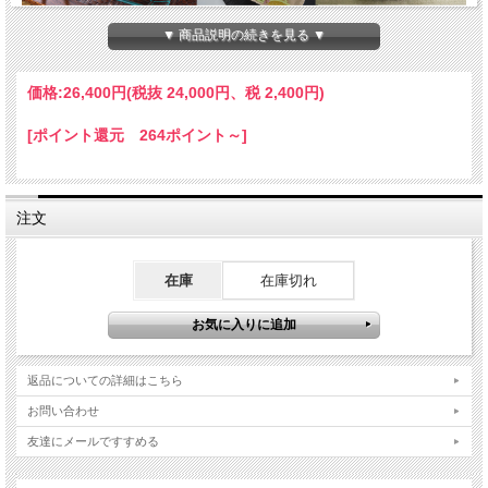
▼ 商品説明の続きを見る ▼
次回の受付開始★水曜日クラス★ 2023年～2024
価格:
26,400円
(税抜 24,000円、税 2,400円)
年度 お茶のワークショップ「季節の日本茶おも
てなしレッスン（全4回）」（お菓子つき）
[ポイント還元 264ポイント～]
お茶の味が嫌いな日本人はほとんどいないのに、お友達の家にいくと「紅茶か珈
注文
琲」がお決まりで日本茶が出てきたことはないです！という方が多いのでは？
日本のお茶は、日本の水質で飲むといちばん美味しい飲み物です。これを愉しまな
いなんてもったいない。大切な誰かとの語らいの場に、もっと日本茶を取り入れて
みませんか？
在庫
在庫切れ
【この講座の特徴】
返品についての詳細はこちら
もっと季節のお茶をトータルに愉しもう！
日本の文化を理解した上で自分らしさをプラスして日本茶のおもてなしをセンスア
お問い合わせ
ップします。
友達にメールですすめる
四季にあわせて全４回の講座になります。
【内容】